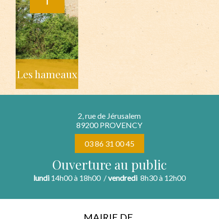
Les hameaux
2, rue de Jérusalem
89200 PROVENCY
03 86 31 00 45
Ouverture au public
lundi
14h00 à 18h00 /
vendredi
8h30 à 12h00
MAIRIE DE