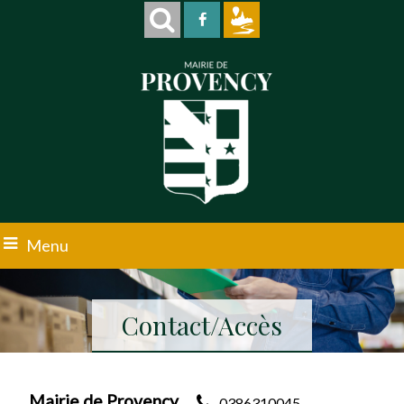
Menu
Contact/Accès
Mairie de Provency
0386310045