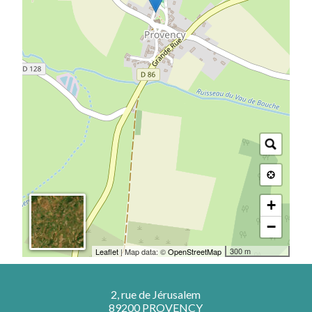
+
−
300 m
Leaflet
| Map data: ©
OpenStreetMap
2, rue de Jérusalem
89200 PROVENCY